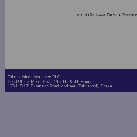
তারুণ্যের উৎসব ২০২৫ উদযাপনের নিমিত্ত গ্রা
Takaful Islami Insurance PLC
Head Office: Monir Tower (7th, 8th & 9th Floor),
167/1, D.I.T. Extension Road,Motijheel (Fakirapool), Dhaka.