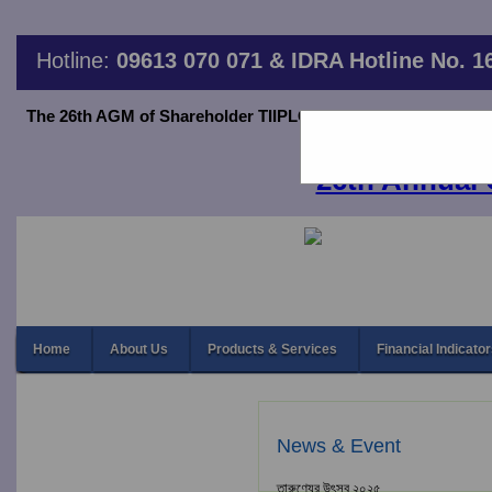
Hotline:
09613 070 071 & IDRA Hotline No. 1
The 26th AGM of Shareholder TIIPLC will be held on June 20,2
thro
26th Annual 
Home
About Us
Products & Services
Financial Indicato
News & Event
তারুণ্যের উৎসব ২০২৫